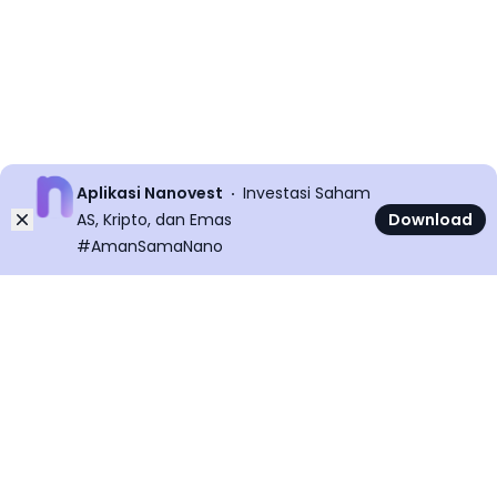
Aplikasi Nanovest
Investasi Saham
Dismiss
AS, Kripto, dan Emas
Download
#AmanSamaNano
©
2026
All rights reserved