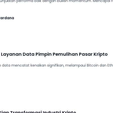
jukkan performa baik dengan bullish momentum. Mencapai resist
wardana
n Layanan Data Pimpin Pemulihan Pasar Kripto
an data mencatat kenaikan signifikan, melampaui Bitcoin dan Et
Siap Transformasi Industri Kripto