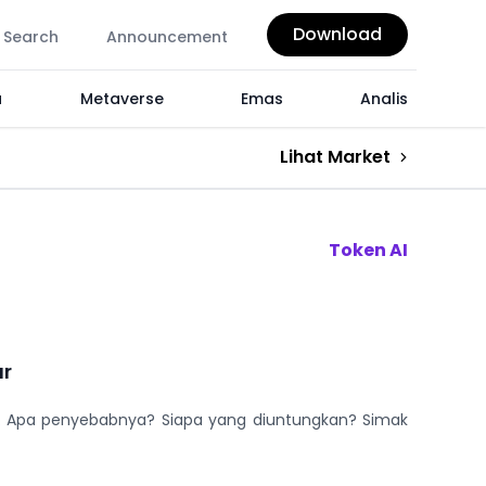
Download
Search
Announcement
a
Metaverse
Emas
Analis
Lihat Market
Token AI
ar
16Z. Apa penyebabnya? Siapa yang diuntungkan? Simak