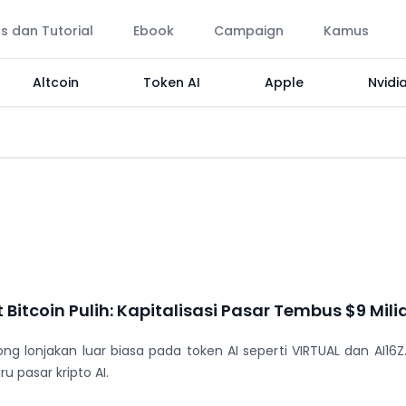
ps dan Tutorial
Ebook
Campaign
Kamus
Altcoin
Token AI
Apple
Nvidi
Bitcoin Pulih: Kapitalisasi Pasar Tembus $9 Mili
ng lonjakan luar biasa pada token AI seperti VIRTUAL dan AI
u pasar kripto AI.