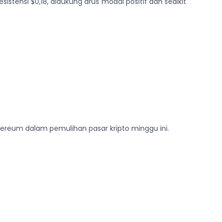
ensi $0,18, didukung arus modal positif dan sedikit
hereum dalam pemulihan pasar kripto minggu ini.