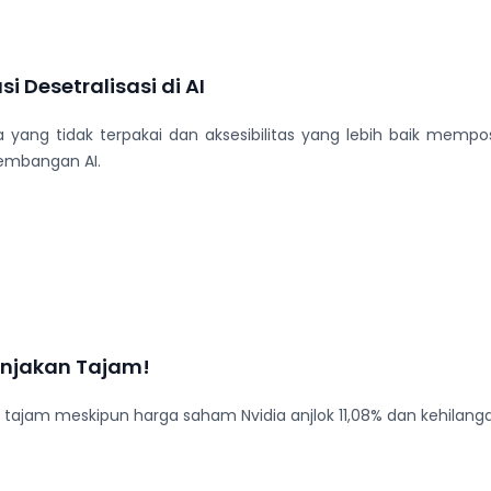
 Desetralisasi di AI
ng tidak terpakai dan aksesibilitas yang lebih baik memposis
embangan AI.
onjakan Tajam!
tajam meskipun harga saham Nvidia anjlok 11,08% dan kehilangan