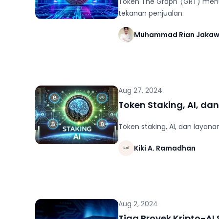
Token The Graph (GRT) menun
tekanan penjualan.
Muhammad Rian Jaka
Aug 27, 2024
Token Staking, AI, da
Token staking, AI, dan layan
Kiki A. Ramadhan
Aug 2, 2024
Tiga Proyek Kripto-AI 