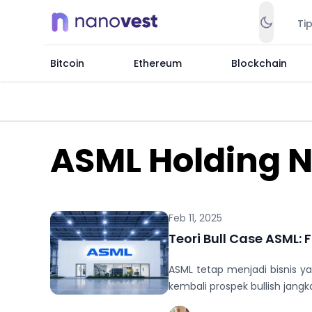
Ti
Bitcoin
Ethereum
Blockchain
ASML Holding N
Feb 11, 2025
Teori Bull Case ASML
ASML tetap menjadi bisnis y
kembali prospek bullish jang