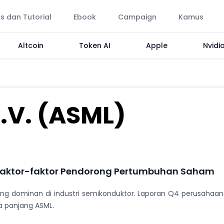
ps dan Tutorial
Ebook
Campaign
Kamus
Altcoin
Token AI
Apple
Nvidi
.V. (ASML)
: Faktor-faktor Pendorong Pertumbuhan Saham
ang dominan di industri semikonduktor. Laporan Q4 perusahaa
ka panjang ASML.