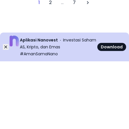
1
2
...
7
Next
Aplikasi Nanovest
Investasi Saham
Dismiss
AS, Kripto, dan Emas
Download
#AmanSamaNano
©
2026
All rights reserved
Nanovest News v
5.9.0