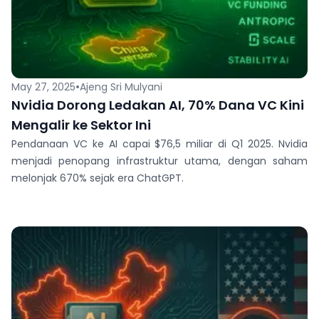
•
May 27, 2025
Ajeng Sri Mulyani
Nvidia Dorong Ledakan AI, 70% Dana VC Kini
Mengalir ke Sektor Ini
Pendanaan VC ke AI capai $76,5 miliar di Q1 2025. Nvidia
menjadi penopang infrastruktur utama, dengan saham
melonjak 670% sejak era ChatGPT.