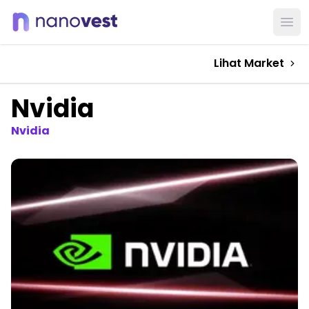
Ope
Lihat Market
Nvidia
Nvidia