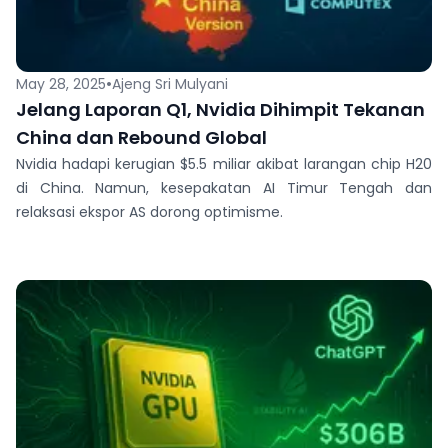
•
May 28, 2025
Ajeng Sri Mulyani
Jelang Laporan Q1, Nvidia Dihimpit Tekanan
China dan Rebound Global
Nvidia hadapi kerugian $5.5 miliar akibat larangan chip H20
di China. Namun, kesepakatan AI Timur Tengah dan
relaksasi ekspor AS dorong optimisme.