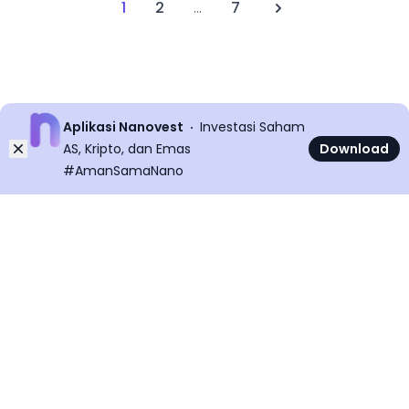
1
2
...
7
Next
Aplikasi Nanovest
Investasi Saham
Dismiss
AS, Kripto, dan Emas
Download
#AmanSamaNano
©
2026
All rights reserved
Nanovest News v
5.9.0