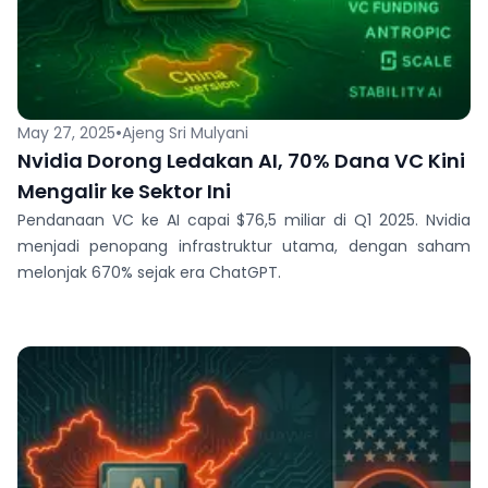
•
May 27, 2025
Ajeng Sri Mulyani
Nvidia Dorong Ledakan AI, 70% Dana VC Kini
Mengalir ke Sektor Ini
Pendanaan VC ke AI capai $76,5 miliar di Q1 2025. Nvidia
menjadi penopang infrastruktur utama, dengan saham
melonjak 670% sejak era ChatGPT.