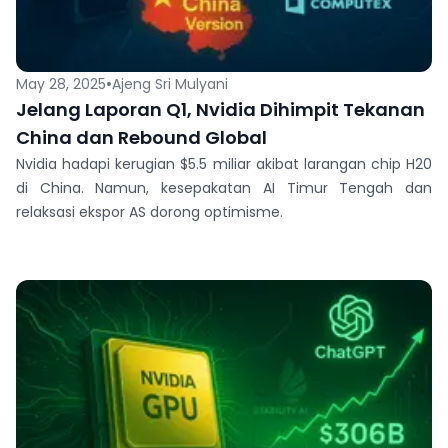
•
May 28, 2025
Ajeng Sri Mulyani
Jelang Laporan Q1, Nvidia Dihimpit Tekanan
China dan Rebound Global
Nvidia hadapi kerugian $5.5 miliar akibat larangan chip H20
di China. Namun, kesepakatan AI Timur Tengah dan
relaksasi ekspor AS dorong optimisme.