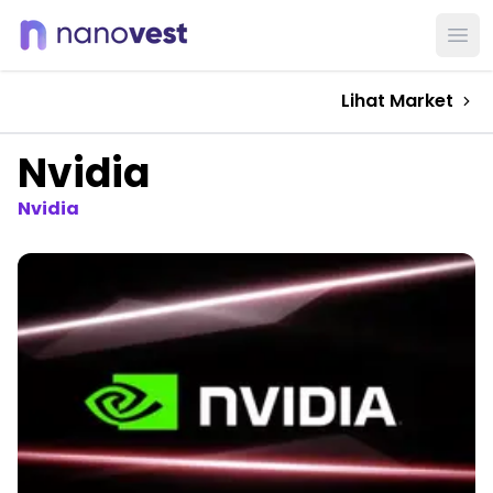
Ope
Lihat Market
Nvidia
Nvidia