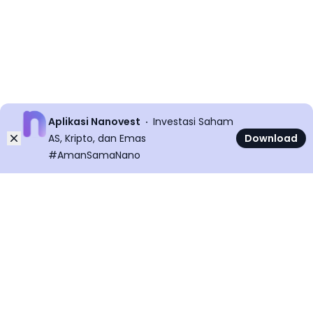
Aplikasi Nanovest
Investasi Saham
Dismiss
AS, Kripto, dan Emas
Download
#AmanSamaNano
©
2026
All rights reserved