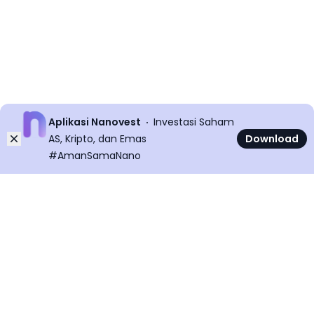
Aplikasi Nanovest
Investasi Saham
Dismiss
AS, Kripto, dan Emas
Download
#AmanSamaNano
©
2026
All rights reserved