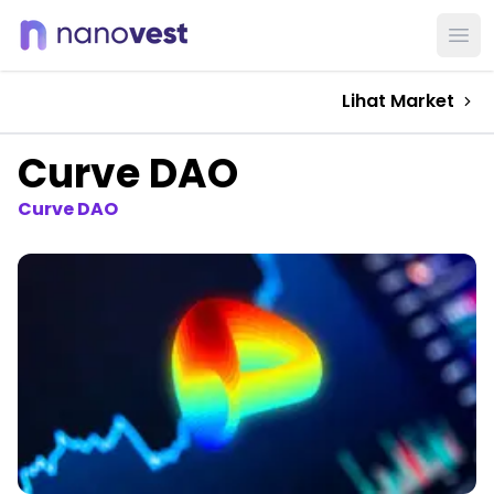
Ope
Lihat Market
Curve DAO
Curve DAO