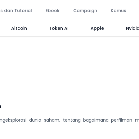
ps dan Tutorial
Ebook
Campaign
Kamus
Altcoin
Token AI
Apple
Nvidi
m
geksplorasi dunia saham, tentang bagaimana perfilman m