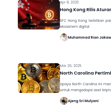
Apr 8, 2025
Hong Kong Rilis Atura
SFC Hong Kong terbitkan pan
ekosistem digital.
Muhammad Rian Jaka
Mar 26, 2025
North Carolina Perti
Upaya North Carolina ini me
untuk mengadopsi aset krip
Ajeng Sri Mulyani