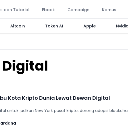
ps dan Tutorial
Ebook
Campaign
Kamus
Altcoin
Token AI
Apple
Nvidi
Digital
 Ibu Kota Kripto Dunia Lewat Dewan Digital
al untuk jadikan New York pusat kripto, dorong adopsi blockchai
wardana