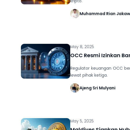
kripto.
Muhammad Rian Jaka
May 8, 2025
OCC Resmi Izinkan Ba
Regulator keuangan OCC beri
lewat pihak ketiga.
Ajeng Sri Mulyani
May 5, 2025
Maldives Siapkan Hub 