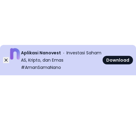
Aplikasi Nanovest
Investasi Saham
Dismiss
AS, Kripto, dan Emas
Download
#AmanSamaNano
©
2026
All rights reserved