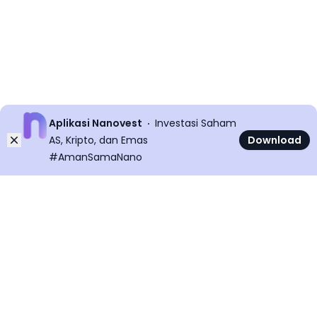
Aplikasi Nanovest
Investasi Saham
Dismiss
AS, Kripto, dan Emas
Download
#AmanSamaNano
©
2026
All rights reserved