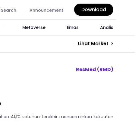
Download
Search
Announcement
a
Metaverse
Emas
Analis
Lihat Market
ResMed (RMD)
n
han 41,1% setahun terakhir mencerminkan kekuatan