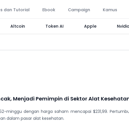
ps dan Tutorial
Ebook
Campaign
Kamus
Altcoin
Token AI
Apple
Nvidi
ak, Menjadi Pemimpin di Sektor Alat Kesehata
 52-minggu dengan harga saham mencapai $231,99. Pertumbu
aan dalam pasar alat kesehatan.