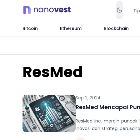
Ti
Bitcoin
Ethereum
Blockchain
ResMed
Sep 2, 2024
ResMed Mencapai Punc
ResMed Inc. meraih puncak
inovasi dan strategi perusah