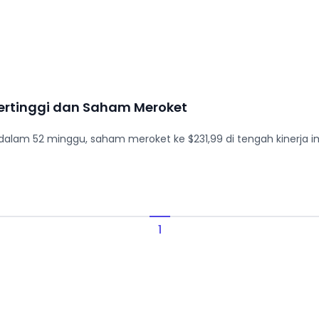
ertinggi dan Saham Meroket
 dalam 52 minggu, saham meroket ke $231,99 di tengah kinerja im
1