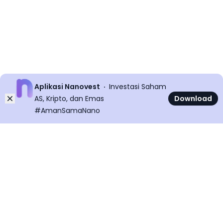
Aplikasi Nanovest
Investasi Saham
Dismiss
AS, Kripto, dan Emas
Download
#AmanSamaNano
©
2026
All rights reserved