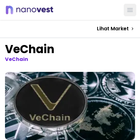
Ope
Lihat Market
VeChain
VeChain