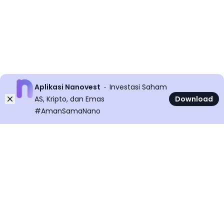
Aplikasi Nanovest
Investasi Saham
Dismiss
AS, Kripto, dan Emas
Download
#AmanSamaNano
©
2026
All rights reserved