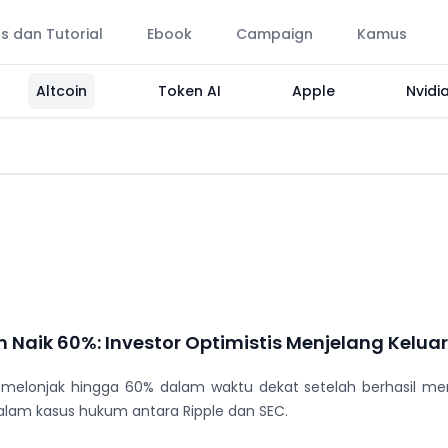
ps dan Tutorial
Ebook
Campaign
Kamus
Altcoin
Token AI
Apple
Nvidi
 Naik 60%: Investor Optimistis Menjelang Kelua
 melonjak hingga 60% dalam waktu dekat setelah berhasil men
alam kasus hukum antara Ripple dan SEC.