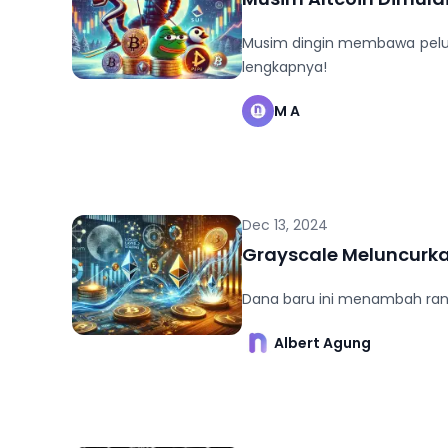
Musim dingin membawa peluang
lengkapnya!
M A
Dec 13, 2024
Grayscale Meluncurka
Dana baru ini menambah rang
Albert Agung