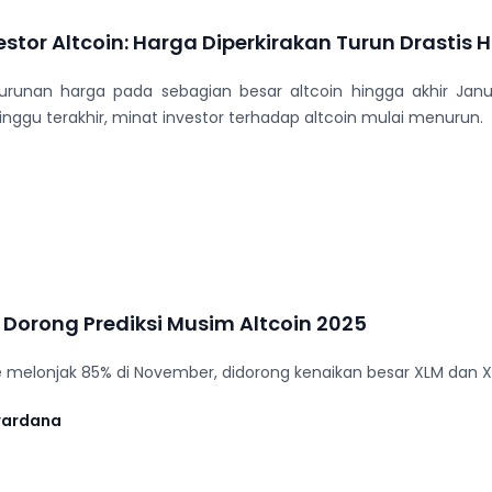
vestor Altcoin: Harga Diperkirakan Turun Drasti
unan harga pada sebagian besar altcoin hingga akhir Janua
nggu terakhir, minat investor terhadap altcoin mulai menurun.
 Dorong Prediksi Musim Altcoin 2025
 melonjak 85% di November, didorong kenaikan besar XLM dan XR
wardana