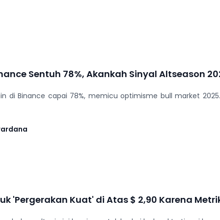
inance Sentuh 78%, Akankah Sinyal Altseason 2
n di Binance capai 78%, memicu optimisme bull market 2025. An
wardana
uk 'Pergerakan Kuat' di Atas $ 2,90 Karena Met