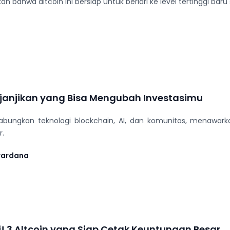
n bahwa altcoin ini bersiap untuk berlari ke level tertinggi bar
njanjikan yang Bisa Mengubah Investasimu
ngkan teknologi blockchain, AI, dan komunitas, menawarkan st
r.
wardana
! 3 Altcoin yang Siap Cetak Keuntungan Besar