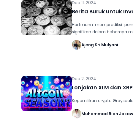
Dec 11, 2024
Berita Buruk untuk In
Hartmann memprediksi penur
signifikan dalam beberapa mi
Ajeng Sri Mulyani
Dec 2, 2024
Lonjakan XLM dan XRP
Kepemilikan crypto Grayscale
Muhammad Rian Jaka