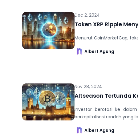
Dec 2, 2024
Token XRP Ripple Meny
Menurut CoinMarketCap, token
Albert Agung
Nov 28, 2024
Altseason Tertunda K
Investor berotasi ke dalam 
berkapitalisasi rendah yang le
Albert Agung