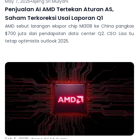
•
May 7, 2025
Ajeng Sri Mulyani
Penjualan AI AMD Tertekan Aturan AS,
Saham Terkoreksi Usai Laporan Q1
AMD sebut larangan ekspor chip MI308 ke China pangkas
$700 juta dari pendapatan data center Q2. CEO Lisa Su
tetap optimistis outlook 2025.