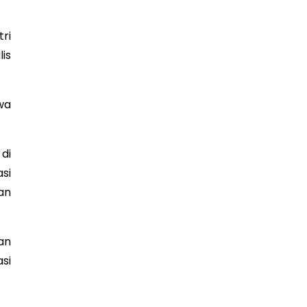
ri
is
wa
di
si
an
an
si