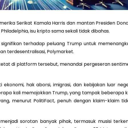
merika Serikat Kamala Harris dan mantan Presiden Dona
ladelphia, isu kripto sama sekali tidak dibahas.
ak signifikan terhadap peluang Trump untuk memenangk
an terdesentralisasi, Polymarket.
ketat di platform tersebut, menandai pergeseran sentim
 ekonomi, hak aborsi, imigrasi, dan kebijakan luar neger
berapa kali memojokkan Trump, yang tampak beberapa ka
ang, menurut PolitiFact, penuh dengan klaim-klaim tid
enjadi sorotan banyak pihak, termasuk musisi terken