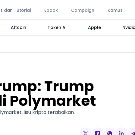
ps dan Tutorial
Ebook
Campaign
Kamus
Altcoin
Token AI
Apple
Nvidi
Trump: Trump
di Polymarket
market, iIsu kripto terabaikan.