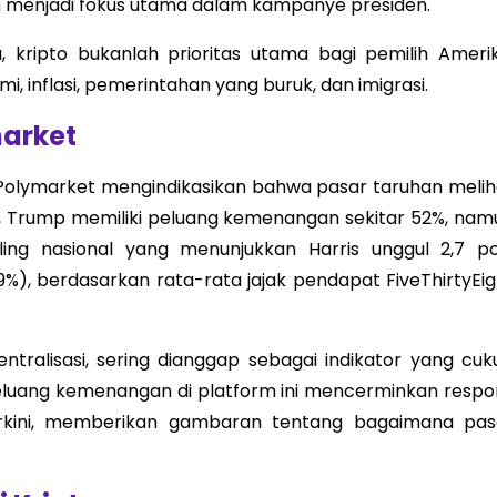
lum menjadi fokus utama dalam kampanye presiden.
, kripto bukanlah prioritas utama bagi pemilih Amerik
 inflasi, pemerintahan yang buruk, dan imigrasi.
market
Polymarket mengindikasikan bahwa pasar taruhan melih
t, Trump memiliki peluang kemenangan sekitar 52%, nam
ling nasional yang menunjukkan Harris unggul 2,7 po
%), berdasarkan rata-rata jajak pendapat FiveThirtyEig
ntralisasi, sering dianggap sebagai indikator yang cuk
peluang kemenangan di platform ini mencerminkan respo
erkini, memberikan gambaran tentang bagaimana pas