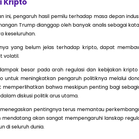
 Kripto
 ini, pengaruh hasil pemilu terhadap masa depan indust
menangan Trump dianggap oleh banyak analis sebagai katal
ra keseluruhan.
pnya yang belum jelas terhadap kripto, dapat memba
volatil.
erdampak besar pada arah regulasi dan kebijakan kripto 
pto untuk meningkatkan pengaruh politiknya melalui dona
at memperlihatkan bahwa meskipun penting bagi sebagi
dalam diskusi politik arus utama.
t ini menegaskan pentingnya terus memantau perkembang
tah mendatang akan sangat mempengaruhi lanskap regula
n di seluruh dunia.