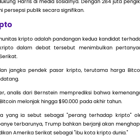
kung Harris di media sosialnya. Dengan 284 juta pengik
persepsi publik secara signifikan.
pto
omunitas kripto adalah pandangan kedua kandidat terhad
 kripto dalam debat tersebut menimbulkan pertanya
erikat.
an jangka pendek pasar kripto, terutama harga Bitcoi
datang.
r, analis dari Bernstein memprediksi bahwa kemenang
coin melonjak hingga $90.000 pada akhir tahun.
a yang ia sebut sebagai "perang terhadap kripto" ol
panye terbarunya, Trump bahkan berjanji akan menghap
kan Amerika Serikat sebagai "ibu kota kripto dunia."