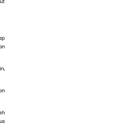
ut
ap
an
n,
an
eh
us