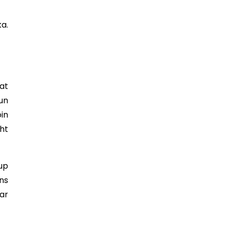
a.
at
un
in
ht
up
ns
ar