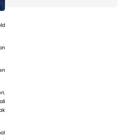
ld
an
en
i.
li
ak
al