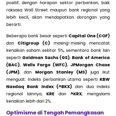
positif, dengan harapan sektor perbankan, baik
raksasa Wall Street maupun bank regional yang
lebih kecil, akan mendapatkan dorongan yang
berarti.
Beberapa bank besar seperti
Capital One (COF)
dan
Citigroup (C)
masing-masing mencatat
kenaikan saham sekitar 5%, sementara bank lain
seperti
Goldman Sachs (GS)
,
Bank of America
(BAC)
,
Wells Fargo (WFC)
,
JPMorgan Chase
(JPM)
, dan
Morgan Stanley (MS)
juga ikut
menguat. Indeks perbankan utama seperti
KBW
Nasdaq Bank Index (^BKX)
dan dua indeks
regional lainnya,
KRE
dan
^KRX
, mengalami
kenaikan lebih dari 2%.
Optimisme di Tengah Pemangkasan