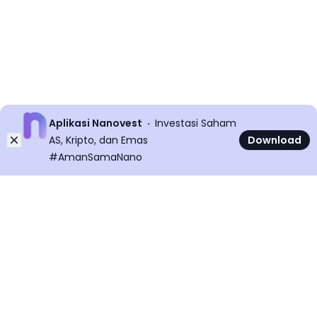
Aplikasi Nanovest
Investasi Saham
Dismiss
AS, Kripto, dan Emas
Download
#AmanSamaNano
©
2026
All rights reserved