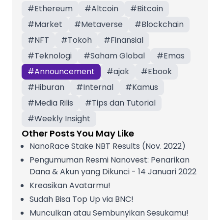
#
Ethereum
#
Altcoin
#
Bitcoin
#
Market
#
Metaverse
#
Blockchain
#
NFT
#
Tokoh
#
Finansial
#
Teknologi
#
Saham Global
#
Emas
#
Announcement
#
ajak
#
Ebook
#
Hiburan
#
Internal
#
Kamus
#
Media Rilis
#
Tips dan Tutorial
#
Weekly Insight
Other Posts You May Like
NanoRace Stake NBT Results (Nov. 2022)
Pengumuman Resmi Nanovest: Penarikan
Dana & Akun yang Dikunci - 14 Januari 2022
Kreasikan Avatarmu!
Sudah Bisa Top Up via BNC!
Munculkan atau Sembunyikan Sesukamu!