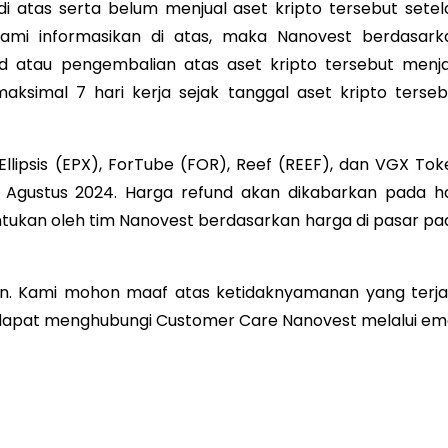
di atas serta belum menjual aset kripto tersebut setel
kami informasikan di atas, maka Nanovest berdasark
d atau pengembalian atas aset kripto tersebut menja
simal 7 hari kerja sejak tanggal aset kripto terseb
Ellipsis (EPX), ForTube (FOR), Reef (REEF), dan VGX Tok
 Agustus 2024. Harga refund akan dikabarkan pada ha
entukan oleh tim Nanovest berdasarkan harga di pasar pa
kan. Kami mohon maaf atas ketidaknyamanan yang terjad
k dapat menghubungi Customer Care Nanovest melalui ema