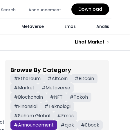
Download
Search
Announcement
a
Metaverse
Emas
Analis
Lihat Market
Browse By Category
#
Ethereum
#
Altcoin
#
Bitcoin
#
Market
#
Metaverse
#
Blockchain
#
NFT
#
Tokoh
#
Finansial
#
Teknologi
#
Saham Global
#
Emas
ot
#
Announcement
#
ajak
#
Ebook