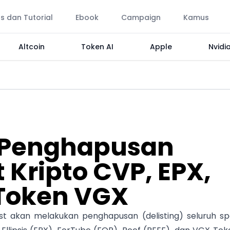
ps dan Tutorial
Ebook
Campaign
Kamus
Altcoin
Token AI
Apple
Nvidi
Penghapusan
t Kripto CVP, EPX,
 Token VGX
st akan melakukan penghapusan (delisting) seluruh sp