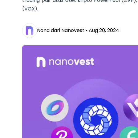
trading pair atas aset kripto PowerPool (CVP),
(VGX).
Nona dari Nanovest •
Aug 20, 2024