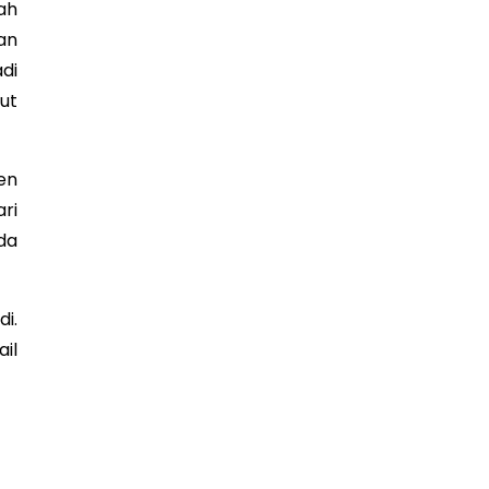
ah
an
di
ut
en
ri
da
i.
il