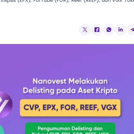
 Ellipsis (EPX), ForTube (FOR), Reef (REEF), dan VGX Tok