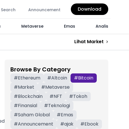
Download
Search
Announcement
a
Metaverse
Emas
Analis
Lihat Market
Browse By Category
#
Ethereum
#
Altcoin
#
Bitcoin
#
Market
#
Metaverse
a
#
Blockchain
#
NFT
#
Tokoh
#
Finansial
#
Teknologi
#
Saham Global
#
Emas
ed
#
Announcement
#
ajak
#
Ebook