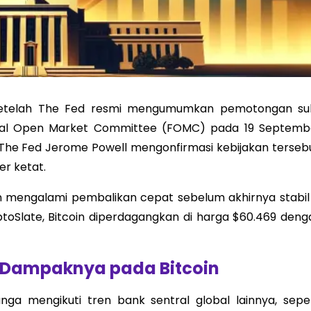
 setelah The Fed resmi mengumumkan pemotongan su
ral Open Market Committee (FOMC) pada 19 Septemb
 The Fed Jerome Powell mengonfirmasi kebijakan tersebu
r ketat.
in mengalami pembalikan cepat sebelum akhirnya stabil 
ptoSlate, Bitcoin diperdagangkan di harga $60.469 deng
Dampaknya pada Bitcoin
a mengikuti tren bank sentral global lainnya, seper