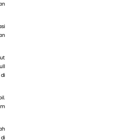
an
si
an
ut
ll
di
l.
am
ah
di