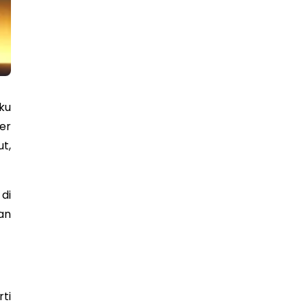
ku
er
t,
di
an
ti