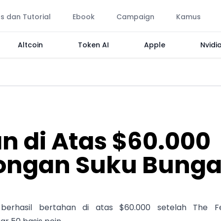
ps dan Tutorial
Ebook
Campaign
Kamus
Altcoin
Token AI
Apple
Nvidi
an di Atas $60.000
ongan Suku Bung
n berhasil bertahan di atas $60.000 setelah The F