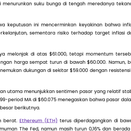
ai menurunkan suku bunga di tengah meredanya tekan
 keputusan ini mencerminkan keyakinan bahwa infla
elanjutan, sementara risiko terhadap target inflasi d
ya melonjak di atas $61.000, tetapi momentum terseb
engan harga sempat turun di bawah $60.000. Namun, bu
enemukan dukungan di sekitar $59.000 dengan resistensi 
kan utama menunjukkan sentimen pasar yang relatif stabi
 99-period MA di $60.075 menegaskan bahwa pasar dal
besar berikutnya.
ih berat.
Ethereum (ETH)
terus diperdagangkan di baw
muman The Fed, namun masih turun 0,16% dan berada 