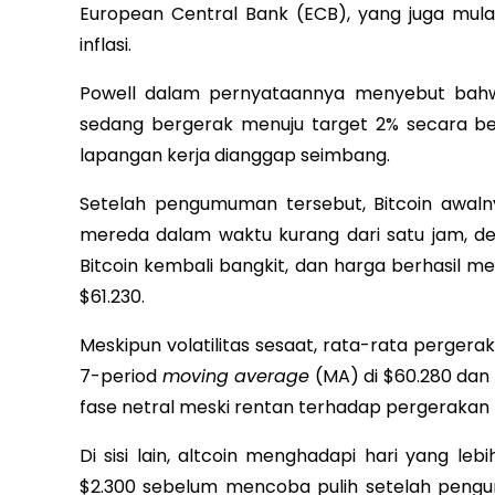
European Central Bank (ECB), yang juga mul
inflasi.
Powell dalam pernyataannya menyebut bahwa
sedang bergerak menuju target 2% secara berk
lapangan kerja dianggap seimbang.
Setelah pengumuman tersebut, Bitcoin awaln
mereda dalam waktu kurang dari satu jam, d
Bitcoin kembali bangkit, dan harga berhasil m
$61.230.
Meskipun volatilitas sesaat, rata-rata pergera
7-period
moving average
(MA) di $60.280 dan
fase netral meski rentan terhadap pergerakan 
Di sisi lain, altcoin menghadapi hari yang leb
$2.300 sebelum mencoba pulih setelah pengu