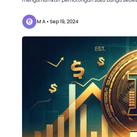
mengumumkan pemotongan suku bunga sebesar
M A •
Sep 19, 2024