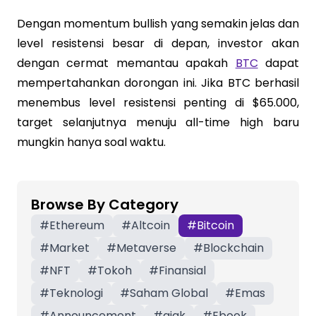
Dengan momentum bullish yang semakin jelas dan
level resistensi besar di depan, investor akan
dengan cermat memantau apakah
BTC
dapat
mempertahankan dorongan ini. Jika BTC berhasil
menembus level resistensi penting di $65.000,
target selanjutnya menuju all-time high baru
mungkin hanya soal waktu.
Browse By Category
#
Ethereum
#
Altcoin
#
Bitcoin
#
Market
#
Metaverse
#
Blockchain
#
NFT
#
Tokoh
#
Finansial
#
Teknologi
#
Saham Global
#
Emas
#
Announcement
#
ajak
#
Ebook