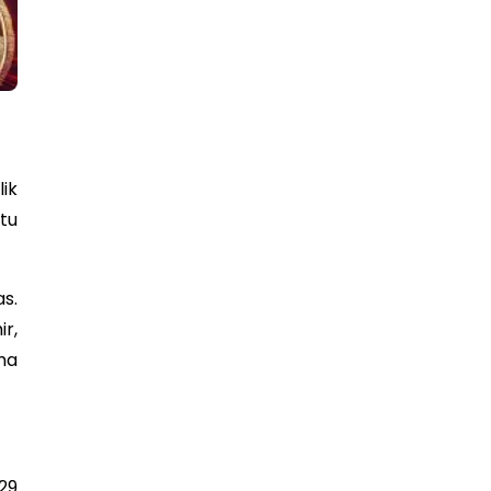
ik
tu
s.
r,
ma
29