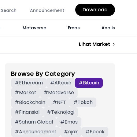
Download
Search
Announcement
a
Metaverse
Emas
Analis
Lihat Market
Browse By Category
S
#
Ethereum
#
Altcoin
#
Bitcoin
#
Market
#
Metaverse
#
Blockchain
#
NFT
#
Tokoh
#
Finansial
#
Teknologi
#
Saham Global
#
Emas
#
Announcement
#
ajak
#
Ebook