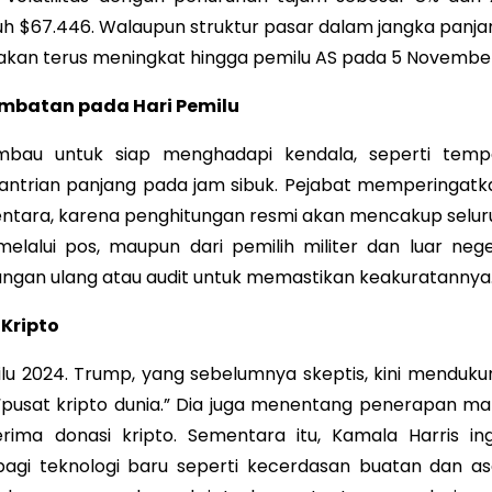
 $67.446. Walaupun struktur pasar dalam jangka panja
s akan terus meningkat hingga pemilu AS pada 5 Novembe
ambatan pada Hari Pemilu
mbau untuk siap menghadapi kendala, seperti temp
antrian panjang pada jam sibuk. Pejabat memperingatk
entara, karena penghitungan resmi akan mencakup selur
elalui pos, maupun dari pemilih militer dan luar neger
ngan ulang atau audit untuk memastikan keakuratannya
Kripto
ilu 2024. Trump, yang sebelumnya skeptis, kini menduku
i “pusat kripto dunia.” Dia juga menentang penerapan ma
ima donasi kripto. Sementara itu, Kamala Harris ing
bagi teknologi baru seperti kecerdasan buatan dan as