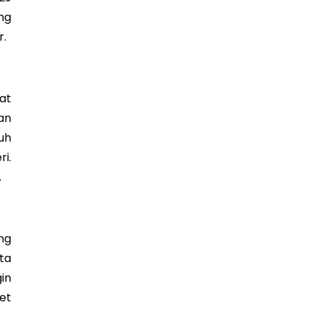
ng
r.
at
an
uh
i.
.
ng
ta
in
et