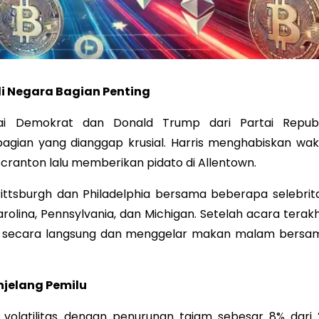
di Negara Bagian Penting
tai Demokrat dan Donald Trump dari Partai Republ
gian yang dianggap krusial. Harris menghabiskan wak
Scranton lalu memberikan pidato di Allentown.
 Pittsburgh dan Philadelphia bersama beberapa selebrita
ina, Pennsylvania, dan Michigan. Setelah acara terakhi
ra secara langsung dan menggelar makan malam bersa
njelang Pemilu
 volatilitas dengan penurunan tajam sebesar 8% dari 