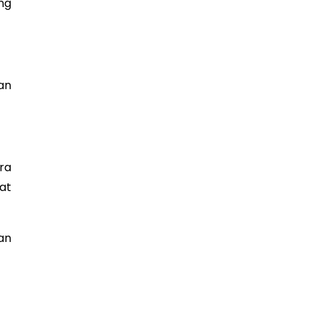
ng
an
ra
at
an