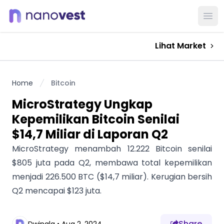
Ope
Lihat Market
Home
Bitcoin
MicroStrategy Ungkap
Kepemilikan Bitcoin Senilai
$14,7 Miliar di Laporan Q2
MicroStrategy menambah 12.222 Bitcoin senilai
$805 juta pada Q2, membawa total kepemilikan
menjadi 226.500 BTC ($14,7 miliar). Kerugian bersih
Q2 mencapai $123 juta.
Share