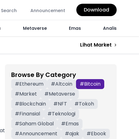
Download
Search
Announcement
a
Metaverse
Emas
Analis
Lihat Market
Browse By Category
#
Ethereum
#
Altcoin
#
Bitcoin
#
Market
#
Metaverse
#
Blockchain
#
NFT
#
Tokoh
#
Finansial
#
Teknologi
#
Saham Global
#
Emas
at
#
Announcement
#
ajak
#
Ebook