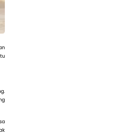
an
tu
g.
ng
sa
ak