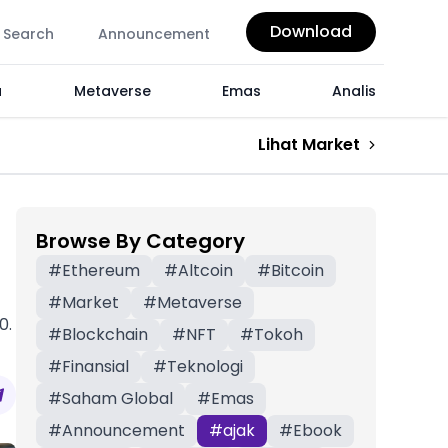
Download
Search
Announcement
a
Metaverse
Emas
Analis
Lihat Market
Browse By Category
#
Ethereum
#
Altcoin
#
Bitcoin
#
Market
#
Metaverse
0.
#
Blockchain
#
NFT
#
Tokoh
#
Finansial
#
Teknologi
#
Saham Global
#
Emas
#
Announcement
#
ajak
#
Ebook