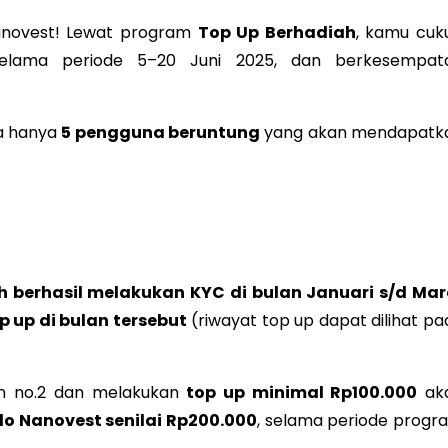
 Nanovest! Lewat program
Top Up Berhadiah
, kamu cuk
lama periode 5–20 Juni 2025, dan berkesempat
na hanya
5 pengguna beruntung
yang akan mendapatk
h berhasil melakukan KYC di bulan Januari s/d Mar
 up di bulan tersebut
(riwayat top up dapat dilihat pa
n no.2 dan melakukan
top up minimal Rp100.000
ak
do Nanovest senilai Rp200.000
, selama periode progr