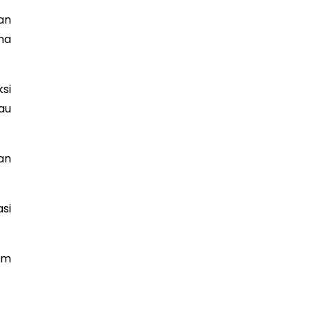
an
na
si
au
an
si
am