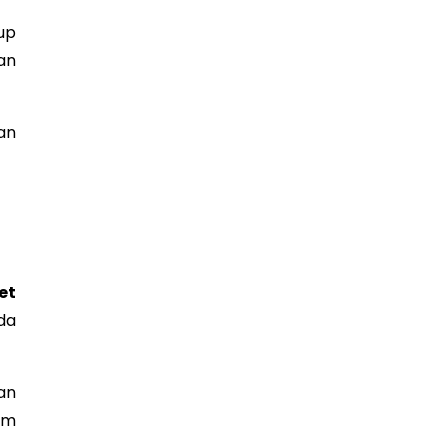
up
an
an
et
da
an
am