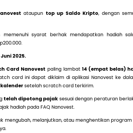
Nanovest
ataupun
top up Saldo Kripto
, dengan sem
n memenuhi syarat berhak mendapatkan hadiah sal
p200.000.
 Juni 2025.
ch Card Nanovest
paling lambat
14 (empat belas) ha
 card ini dapat diklaim di aplikasi Nanovest ke dal
 kalender
setelah scratch card terkirim.
ng
telah dipotong pajak
sesuai dengan peraturan berlak
pajak hadiah pada FAQ Nanovest.
k mengubah, melanjutkan, atau menghentikan program i
ya.