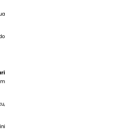
ua
do
ri
am
u,
ni