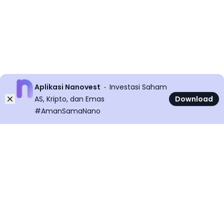
Aplikasi Nanovest
Investasi Saham
Dismiss
AS, Kripto, dan Emas
Download
#AmanSamaNano
©
2026
All rights reserved