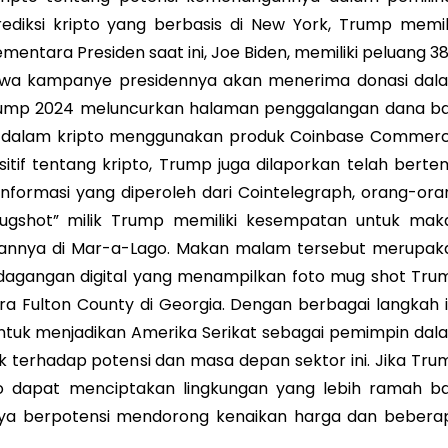
diksi kripto yang berbasis di New York, Trump memili
ntara Presiden saat ini, Joe Biden, memiliki peluang 38
hwa kampanye presidennya akan menerima donasi dal
rump 2024 meluncurkan halaman penggalangan dana ba
i dalam kripto menggunakan produk Coinbase Commerc
if tentang kripto, Trump juga dilaporkan telah berte
nformasi yang diperoleh dari Cointelegraph, orang-ora
gshot” milik Trump memiliki kesempatan untuk mak
annya di Mar-a-Lago. Makan malam tersebut merupak
rdagangan digital yang menampilkan foto mug shot Tru
ra Fulton County di Georgia. Dengan berbagai langkah in
uk menjadikan Amerika Serikat sebagai pemimpin dal
k terhadap potensi dan masa depan sektor ini. Jika Tru
pto dapat menciptakan lingkungan yang lebih ramah ba
ntunya berpotensi mendorong kenaikan harga dan bebera