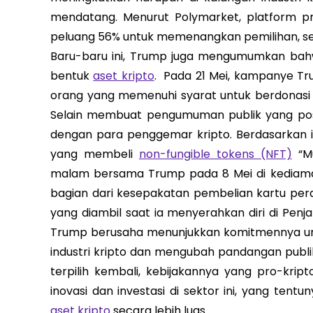
mendatang. Menurut Polymarket, platform pre
peluang 56% untuk memenangkan pemilihan, seme
Baru-baru ini, Trump juga mengumumkan ba
bentuk
aset kripto
. Pada 21 Mei, kampanye T
orang yang memenuhi syarat untuk berdonas
Selain membuat pengumuman publik yang posit
dengan para penggemar kripto. Berdasarkan i
yang membeli
non-fungible tokens (NFT)
“Mu
malam bersama Trump pada 8 Mei di kediam
bagian dari kesepakatan pembelian kartu pe
yang diambil saat ia menyerahkan diri di Penja
Trump berusaha menunjukkan komitmennya unt
industri kripto dan mengubah pandangan publi
terpilih kembali, kebijakannya yang pro-kri
inovasi dan investasi di sektor ini, yang te
aset kripto
secara lebih luas.