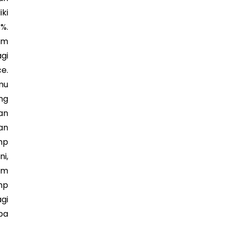
ki
%.
am
gi
e.
mu
ng
an
an
mp
i,
am
mp
gi
pa