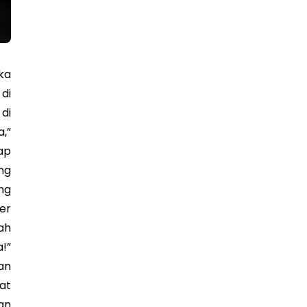
ka
di
di
,”
ap
ng
ng
er
ah
!”
an
at
an