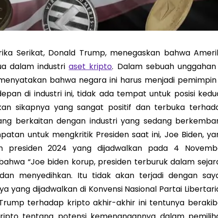
rika Serikat, Donald Trump, menegaskan bahwa Ameri
ua dalam industri
aset kripto
. Dalam sebuah unggahan 
p menyatakan bahwa negara ini harus menjadi pemimpin 
pan di industri ini, tidak ada tempat untuk posisi kedua
kan sikapnya yang sangat positif dan terbuka terhad
 yang berkaitan dengan industri yang sedang berkemba
atan untuk mengkritik Presiden saat ini, Joe Biden, ya
han presiden 2024 yang dijadwalkan pada 4 Novemb
wa “Joe biden korup, presiden terburuk dalam sejar
n dan menyedihkan. Itu tidak akan terjadi dengan saya
 yang dijadwalkan di Konvensi Nasional Partai Libertari
 Trump terhadap kripto akhir-akhir ini tentunya berakib
kripto tentang potensi kemenangannya dalam pemilih