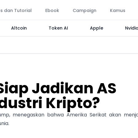
ps dan Tutorial
Ebook
Campaign
Kamus
Altcoin
Token AI
Apple
Nvidi
Siap Jadikan AS
ustri Kripto?
rump, menegaskan bahwa Amerika Serikat akan menja
nia.