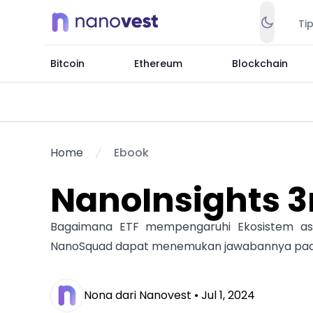
Ti
Bitcoin
Ethereum
Blockchain
Home
Ebook
NanoInsights 3
Bagaimana ETF mempengaruhi Ekosistem ase
NanoSquad dapat menemukan jawabannya pada Na
Nona dari Nanovest •
Jul 1, 2024