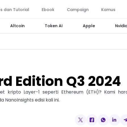
ps dan Tutorial
Ebook
Campaign
Kamus
Altcoin
Token AI
Apple
Nvidi
rd Edition Q3 2024
t kripto Layer-1 seperti Ethereum (ETH)? Kami har
noInsights edisi kali ini.