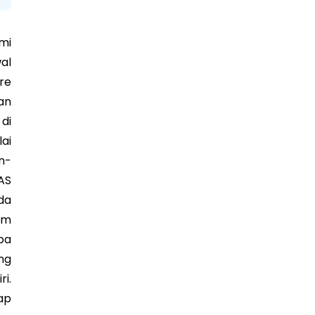
mi
al
ure
an
di
ai
n-
AS
da
am
pa
ng
i.
ap