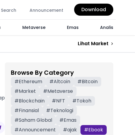
Download
Search
Announcement
a
Metaverse
Emas
Analis
Lihat Market
Browse By Category
#
Ethereum
#
Altcoin
#
Bitcoin
#
Market
#
Metaverse
ap
#
Blockchain
#
NFT
#
Tokoh
#
Finansial
#
Teknologi
#
Saham Global
#
Emas
#
Announcement
#
ajak
#
Ebook