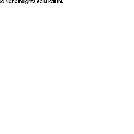
noInsights edisi kali ini.