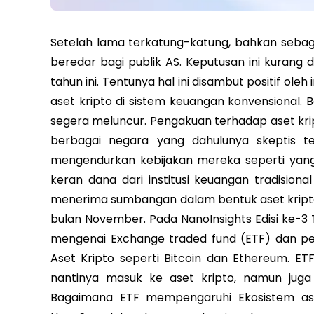
Setelah lama terkatung-katung, bahkan sebagi
beredar bagi publik AS. Keputusan ini kurang d
tahun ini. Tentunya hal ini disambut positif ole
aset kripto di sistem keuangan konvensional. B
segera meluncur. Pengakuan terhadap aset krip
berbagai negara yang dahulunya skeptis ter
mengendurkan kebijakan mereka seperti yang k
keran dana dari institusi keuangan tradisional
menerima sumbangan dalam bentuk aset krip
bulan November. Pada NanoInsights Edisi ke-3
mengenai Exchange traded fund (ETF) dan pe
Aset Kripto seperti Bitcoin dan Ethereum. E
nantinya masuk ke aset kripto, namun juga 
Bagaimana ETF mempengaruhi Ekosistem ase