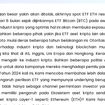
an besar yakin akan ditolak, akhirnya spot ETF ETH res
ari 6 bulan sejak diijinkannya ETF Bitcoin (BTC) pada aw
h industri kripto yang optimis hal ini akan membuka expos
ahkan beberapa pihak yakin jika ETF aset kripto lain ak
to mulai deras beberapa tahun belakangan ini. Otoritas 
hadap industri kripto dan teknologi blockchain mul
ita lihat di AS, Inggris, Uni Eropa dan Hongkong. Kera
 mengalir ke industri kripto. Bahkan beberapa politisi 
to untuk dana kampanye mereka menghadapi pemilu pa
 Tahun 2024 kali ini, Kami mencoba membahas lebih dal
ngaruh perilisan ETF yang mempunyai underlying beru
TF tidak hanya sebagai channel permintaan investor ya
memiliki pengaruh pada Ekosistem aset kripto sendir
t kripto Layer-1 seperti Ethereum (ETH)? Kami har