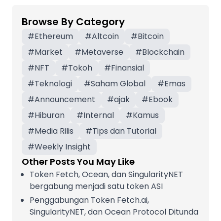
Browse By Category
#
Ethereum
#
Altcoin
#
Bitcoin
#
Market
#
Metaverse
#
Blockchain
#
NFT
#
Tokoh
#
Finansial
#
Teknologi
#
Saham Global
#
Emas
#
Announcement
#
ajak
#
Ebook
#
Hiburan
#
Internal
#
Kamus
#
Media Rilis
#
Tips dan Tutorial
#
Weekly Insight
Other Posts You May Like
Token Fetch, Ocean, dan SingularityNET
bergabung menjadi satu token ASI
Penggabungan Token Fetch.ai,
SingularityNET, dan Ocean Protocol Ditunda