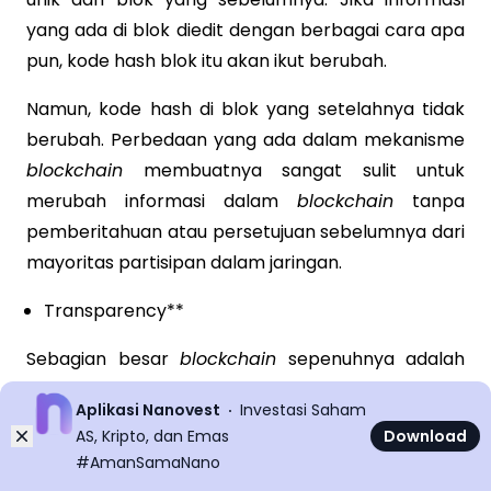
yang ada di blok diedit dengan berbagai cara apa
pun, kode hash blok itu akan ikut berubah.
Namun, kode hash di blok yang setelahnya tidak
berubah. Perbedaan yang ada dalam mekanisme
blockchain
membuatnya sangat sulit untuk
merubah informasi dalam
blockchain
tanpa
pemberitahuan atau persetujuan sebelumnya dari
mayoritas partisipan dalam jaringan.
Transparency**
Sebagian besar
blockchain
sepenuhnya adalah
perangkat lunak dari sumber terbuka. Ini berarti
Aplikasi Nanovest
Investasi Saham
siapa pun dan semua orang dapat melihat
Dismiss
AS, Kripto, dan Emas
Download
kodenya.
#AmanSamaNano