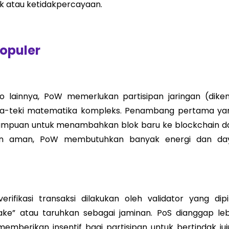
lik atau ketidakpercayaan.
opuler
o lainnya, PoW memerlukan partisipan jaringan (diken
a-teki matematika kompleks. Penambang pertama ya
ampuan untuk menambahkan blok baru ke blockchain d
pun aman, PoW membutuhkan banyak energi dan da
fikasi transaksi dilakukan oleh validator yang dipil
ke” atau taruhkan sebagai jaminan. PoS dianggap leb
mberikan insentif bagi partisipan untuk bertindak juju