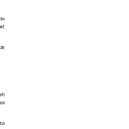
au
et
ak
eh
sa
ta