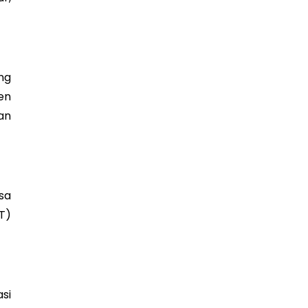
ng
en
an
sa
T)
si