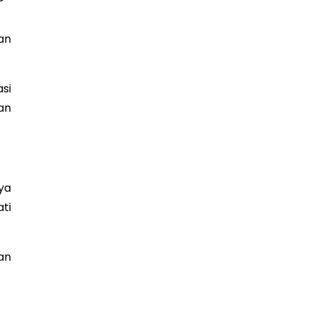
an
si
an
ya
ti
an