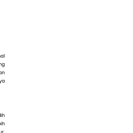
al
ng
an
ya
ih
ih
r,