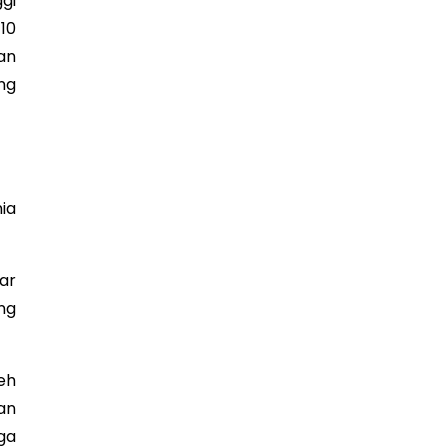
gi
10
an
ng
ia
ar
ng
eh
an
ga