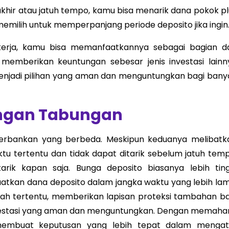
akhir atau jatuh tempo, kamu bisa menarik dana pokok pl
memilih untuk memperpanjang periode deposito jika ingin
rja, kamu bisa memanfaatkannya sebagai bagian da
k memberikan keuntungan sebesar jenis investasi lainn
menjadi pilihan yang aman dan menguntungkan bagi bany
engan Tabungan
erbankan yang berbeda. Meskipun keduanya melibatk
tu tertentu dan tidak dapat ditarik sebelum jatuh temp
rik kapan saja. Bunga deposito biasanya lebih ting
tkan dana deposito dalam jangka waktu yang lebih lam
umlah tertentu, memberikan lapisan proteksi tambahan ba
 investasi yang aman dan menguntungkan. Dengan memaha
membuat keputusan yang lebih tepat dalam mengat