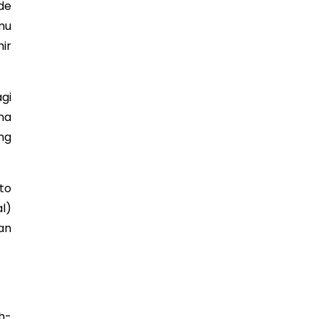
de
mu
ir
gi
ma
ng
ito
l)
an
h-