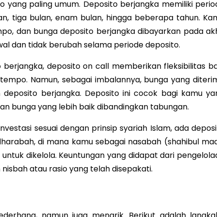
sito yang paling umum. Deposito berjangka memiliki perio
lan, tiga bulan, enam bulan, hingga beberapa tahun. Ka
mpo, dan bunga deposito berjangka dibayarkan pada akh
wal dan tidak berubah selama periode deposito.
berjangka, deposito on call memberikan fleksibilitas ba
tempo. Namun, sebagai imbalannya, bunga yang diteri
 deposito berjangka. Deposito ini cocok bagi kamu ya
kan bunga yang lebih baik dibandingkan tabungan.
investasi sesuai dengan prinsip syariah Islam, ada depos
dharabah, di mana kamu sebagai nasabah (shahibul maa
ntuk dikelola. Keuntungan yang didapat dari pengelola
nisbah atau rasio yang telah disepakati.
derhana, namun juga menarik. Berikut adalah langka