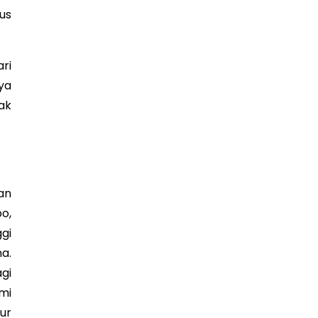
us
.
ri
ya
ak
an
o,
gi
a.
gi
mi
ur