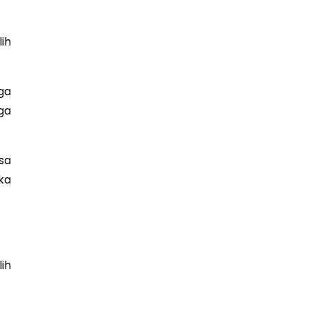
ih
ga
ga
sa
ka
ih