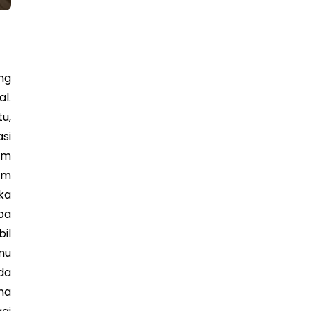
ng
l.
u,
si
am
am
ka
pa
il
mu
da
na