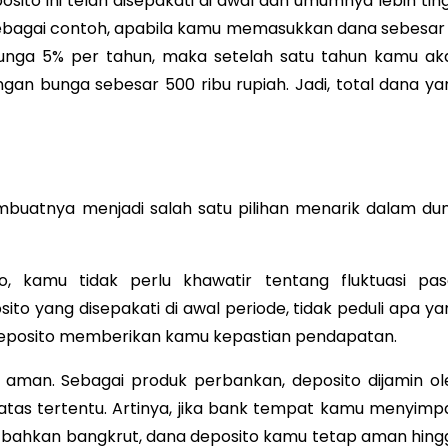
ito ini telah disepakati di awal dan umumnya lebih ting
ebagai contoh, apabila kamu memasukkan dana sebesar 
bunga 5% per tahun, maka setelah satu tahun kamu ak
gan bunga sebesar 500 ribu rupiah. Jadi, total dana ya
buatnya menjadi salah satu pilihan menarik dalam dun
o, kamu tidak perlu khawatir tentang fluktuasi pas
o yang disepakati di awal periode, tidak peduli apa ya
, deposito memberikan kamu kepastian pendapatan.
g aman. Sebagai produk perbankan, deposito dijamin ol
tas tertentu. Artinya, jika bank tempat kamu menyimp
bahkan bangkrut, dana deposito kamu tetap aman hing