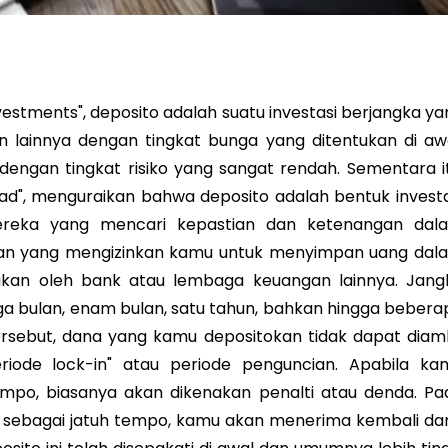
vestments", deposito adalah suatu investasi berjangka ya
 lainnya dengan tingkat bunga yang ditentukan di awa
ngan tingkat risiko yang sangat rendah. Sementara it
 Dad", menguraikan bahwa deposito adalah bentuk investa
reka yang mencari kepastian dan ketenangan dal
nkan yang mengizinkan kamu untuk menyimpan uang dal
tukan oleh bank atau lembaga keuangan lainnya. Jang
tiga bulan, enam bulan, satu tahun, bahkan hingga bebera
ersebut, dana yang kamu depositokan tidak dapat diamb
periode lock-in" atau periode penguncian. Apabila ka
mpo, biasanya akan dikenakan penalti atau denda. Pa
nal sebagai jatuh tempo, kamu akan menerima kembali da