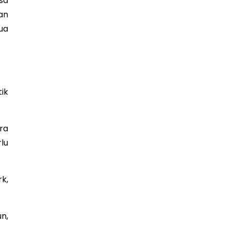
sa
an
ua
ik
ra
lu
k,
n,