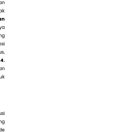
an
ak
an
ya
ng
si
s,
.
4.
an
uk
si
ng
de