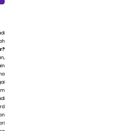
di
ah
r?
n,
in
ma
ai
am
di
rd
an
ri