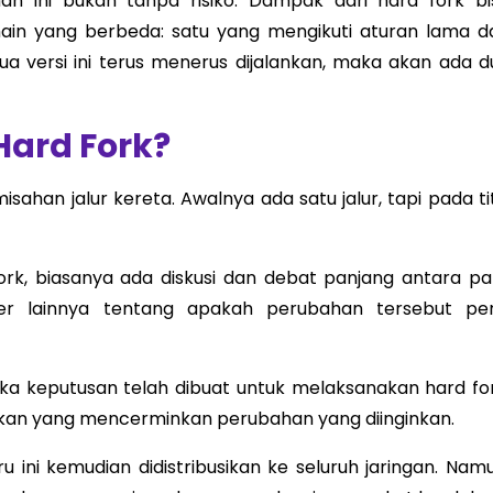
n ini bukan tanpa risiko. Dampak dari hard fork bi
hain yang berbeda: satu yang mengikuti aturan lama d
dua versi ini terus menerus dijalankan, maka akan ada d
Hard Fork?
han jalur kereta. Awalnya ada satu jalur, tapi pada tit
fork, biasanya ada diskusi dan debat panjang antara pa
r lainnya tentang apakah perubahan tersebut per
Jika keputusan telah dibuat untuk melaksanakan hard for
kan yang mencerminkan perubahan yang diinginkan.
u ini kemudian didistribusikan ke seluruh jaringan. Namu