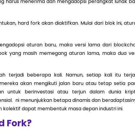
ang harus menerima dan mengadopsi perangkat lunak ba
tukan, hard fork akan diaktifkan. Mulai dari blok ini, atu
mengadopsi aturan baru, maka versi lama dari blockcha
ompok yang masih memegang aturan lama, maka dua ver
h terjadi beberapa kali. Namun, setiap kali itu terjad
mereka akan mengikuti jalan baru atau tetap setia pa
 untuk berinvestasi atau terjun dalam dunia kript
nsial. ni menunjukkan betapa dinamis dan beradaptasin
 kolektif dapat membentuk masa depan industri ini.
d Fork?