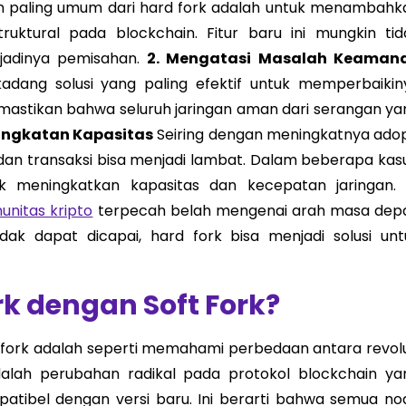
n paling umum dari hard fork adalah untuk menambahk
ktural pada blockchain. Fitur baru ini mungkin tid
jadinya pemisahan.
2. Mengatasi Masalah Keaman
dang solusi yang paling efektif untuk memperbaikin
emastikan bahwa seluruh jaringan aman dari serangan ya
ningkatan Kapasitas
Seiring dengan meningkatnya adop
 dan transaksi bisa menjadi lambat. Dalam beberapa kasu
uk meningkatkan kapasitas dan kecepatan jaringan
unitas kripto
terpecah belah mengenai arah masa dep
dak dapat dicapai, hard fork bisa menjadi solusi unt
k dengan Soft Fork?
 fork adalah seperti memahami perbedaan antara revolu
adalah perubahan radikal pada protokol blockchain ya
atibel dengan versi baru. Ini berarti bahwa semua no