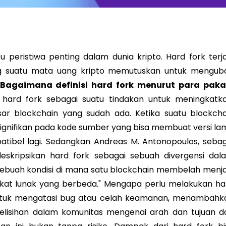
 peristiwa penting dalam dunia kripto. Hard fork terja
g suatu mata uang kripto memutuskan untuk mengub
Bagaimana definisi hard fork menurut para paka
hat hard fork sebagai suatu tindakan untuk meningkatka
sar blockchain yang sudah ada. Ketika suatu blockcha
 signifikan pada kode sumber yang bisa membuat versi la
atibel lagi. Sedangkan Andreas M. Antonopoulos, sebag
ndeskripsikan hard fork sebagai sebuah divergensi dal
 sebuah kondisi di mana satu blockchain membelah menja
gkat lunak yang berbeda." Mengapa perlu melakukan ha
 untuk mengatasi bug atau celah keamanan, menambahk
selisihan dalam komunitas mengenai arah dan tujuan da