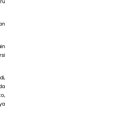
ru
ran
in
si
i,
da
o,
ya