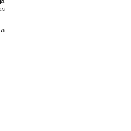
a.
si
di