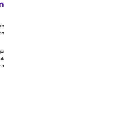
m
ain
dan
ai
uk
na