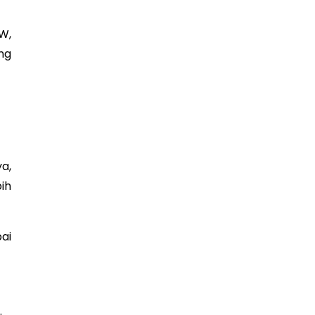
W,
ng
a,
ih
ai