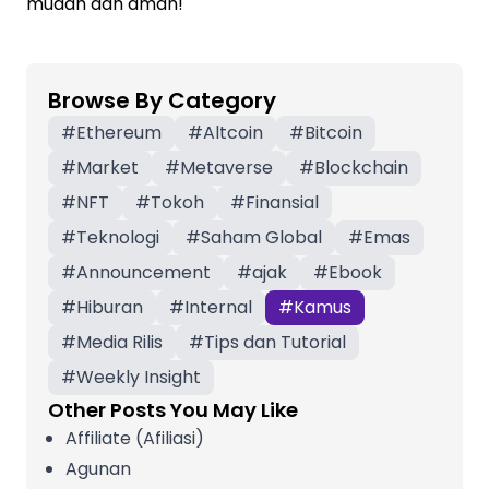
mudah dan aman!
Browse By Category
#
Ethereum
#
Altcoin
#
Bitcoin
#
Market
#
Metaverse
#
Blockchain
#
NFT
#
Tokoh
#
Finansial
#
Teknologi
#
Saham Global
#
Emas
#
Announcement
#
ajak
#
Ebook
#
Hiburan
#
Internal
#
Kamus
#
Media Rilis
#
Tips dan Tutorial
#
Weekly Insight
Other Posts You May Like
Affiliate (Afiliasi)
Agunan