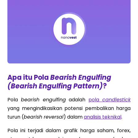
Apa itu Pola
Bearish Engulfing
(Bearish Engulfing Pattern)
?
Pola
bearish engulfing
adalah
pola
candlestick
yang mengindikasikan potensi pembalikan harga
turun (
bearish reversal
) dalam
analisis teknikal
.
Pola ini terjadi dalam grafik harga saham, forex,