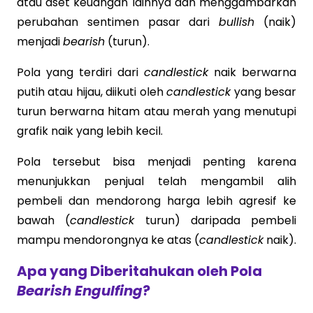
atau aset keuangan lainnya dan menggambarkan
perubahan sentimen pasar dari
bullish
(naik)
menjadi
bearish
(turun).
Pola yang terdiri dari
candlestick
naik berwarna
putih atau hijau, diikuti oleh
candlestick
yang besar
turun berwarna hitam atau merah yang menutupi
grafik naik yang lebih kecil.
Pola tersebut bisa menjadi penting karena
menunjukkan penjual telah mengambil alih
pembeli dan mendorong harga lebih agresif ke
bawah (
candlestick
turun) ​​daripada pembeli
mampu mendorongnya ke atas (
candlestick
naik).
Apa yang Diberitahukan oleh Pola
Bearish Engulfing
?