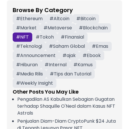
Browse By Category
#
Ethereum
#
Altcoin
#
Bitcoin
#
Market
#
Metaverse
#
Blockchain
#
NFT
#
Tokoh
#
Finansial
#
Teknologi
#
Saham Global
#
Emas
#
Announcement
#
ajak
#
Ebook
#
Hiburan
#
Internal
#
Kamus
#
Media Rilis
#
Tips dan Tutorial
#
Weekly Insight
Other Posts You May Like
Pengadilan AS Kabulkan Sebagian Gugatan
terhadap Shaquille O'Neal dalam Kasus NFT
Astrals
Penjualan Diam-Diam CryptoPunk $24 Juta
di Tengah Lesunya Pasar NFT