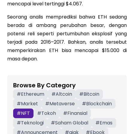
mencapai level tertinggi $4.067.
Seorang analis memprediksi bahwa ETH sedang
berada di ambang perubahan besar, dengan
potensi reli seperti pertumbuhan eksplosif yang
terjadi pada 2016–2017. Bahkan, analis tersebut
memperkirakan ETH bisa mencapai $15.000 di
masa depan.
Browse By Category
#
Ethereum
#
Altcoin
#
Bitcoin
#
Market
#
Metaverse
#
Blockchain
#
NFT
#
Tokoh
#
Finansial
#
Teknologi
#
Saham Global
#
Emas
#
Announcement
#
ajak
#
Ebook