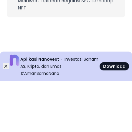
Melawan Tekanan Regulasi SEC terhadap
NFT
Aplikasi Nanovest
Investasi Saham
Dismiss
AS, Kripto, dan Emas
Download
#AmanSamaNano
©
2026
All rights reserved