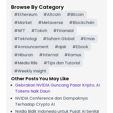
Browse By Category
#
Ethereum
#
Altcoin
#
Bitcoin
#
Market
#
Metaverse
#
Blockchain
#
NFT
#
Tokoh
#
Finansial
#
Teknologi
#
Saham Global
#
Emas
#
Announcement
#
ajak
#
Ebook
#
Hiburan
#
Internal
#
Kamus
#
Media Rilis
#
Tips dan Tutorial
#
Weekly Insight
Other Posts You May Like
Gebrakan NVIDIA Guncang Pasar Kripto, AI
Tokens Naik Daun
NVIDIA Conference dan Dampaknya
Terhadap Crypto AI
Nvidia Bidik Indonesia untuk Pusat AI Senilai