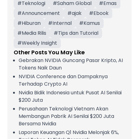
#
Teknologi
#
Saham Global
#
Emas
#
Announcement
#
ajak
#
Ebook
#
Hiburan
#
Internal
#
Kamus
#
Media Rilis
#
Tips dan Tutorial
#
Weekly Insight
Other Posts You May Like
Gebrakan NVIDIA Guncang Pasar Kripto, AI
Tokens Naik Daun
NVIDIA Conference dan Dampaknya
Terhadap Crypto AI
Nvidia Bidik Indonesia untuk Pusat AI Senilai
$200 Juta
Perusahaan Teknologi Vietnam Akan
Membangun Pabrik AI Senilai $200 Juta
Bersama Nvidia
Laporan Keuangan Q1 Nvidia Melonjak 6%,