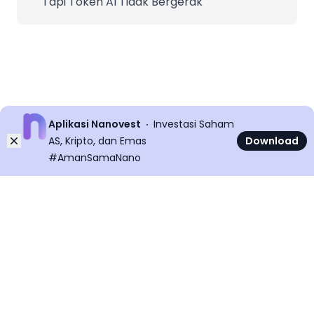
Tapi Token AI Tidak Bergerak
Aplikasi Nanovest
Investasi Saham
Dismiss
AS, Kripto, dan Emas
Download
#AmanSamaNano
©
2026
All rights reserved