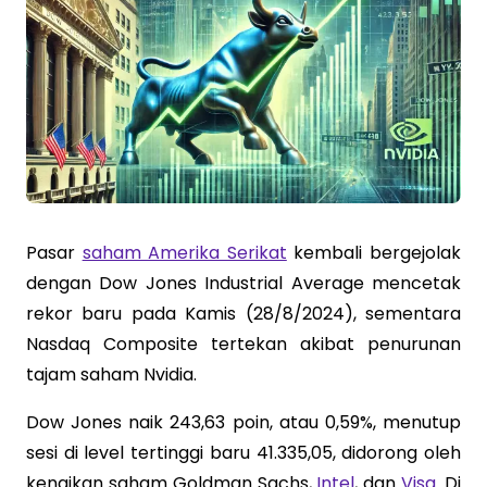
Pasar
saham Amerika Serikat
kembali bergejolak
dengan Dow Jones Industrial Average mencetak
rekor baru pada Kamis (28/8/2024), sementara
Nasdaq Composite tertekan akibat penurunan
tajam saham Nvidia.
Dow Jones naik 243,63 poin, atau 0,59%, menutup
sesi di level tertinggi baru 41.335,05, didorong oleh
kenaikan saham Goldman Sachs,
Intel
, dan
Visa
. Di