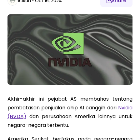
Share
Atikah
•
Oct 16, 2024
Akhir-akhir ini pejabat AS membahas tentang
pembatasan penjualan chip AI canggih dari
Nvidia
(NVDA)
dan perusahaan Amerika lainnya untuk
negara-negara tertentu.
Amerika Serikat berfokus pada negara-negara