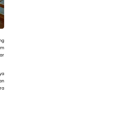
ng
am
ar
ya
an
ra