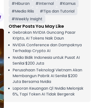
#
Hiburan
#
Internal
#
Kamus
#
Media Rilis
#
Tips dan Tutorial
#
Weekly Insight
Other Posts You May Like
Gebrakan NVIDIA Guncang Pasar
Kripto, AI Tokens Naik Daun
NVIDIA Conference dan Dampaknya
Terhadap Crypto AI
Nvidia Bidik Indonesia untuk Pusat AI
Senilai $200 Juta
Perusahaan Teknologi Vietnam Akan
Membangun Pabrik AI Senilai $200
Juta Bersama Nvidia
Laporan Keuangan Q1 Nvidia Melonjak
6%, Tapi Token AI Tidak Bergerak