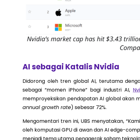
AI sebagai Katalis Nvidia
Didorong oleh tren global AI, terutama den
sebagai “momen iPhone” bagi industri AI,
Nvi
memproyeksikan pendapatan AI global akan me
annual growth rate
) sebesar 72%.
Mengomentari tren ini, UBS menyatakan, “Kami
oleh komputasi GPU di awan dan AI edge-comp
menjadi tema utama penggerak saham teknologi g