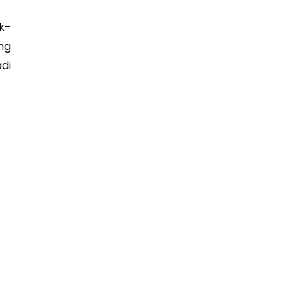
k-
ng
di