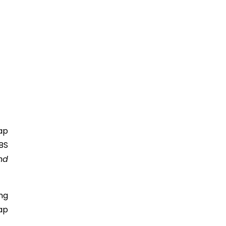
ap
BS
nd
ng
ap