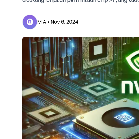
didukung lonjakan permintaan chip AI yang kuat
M A •
Nov 6, 2024