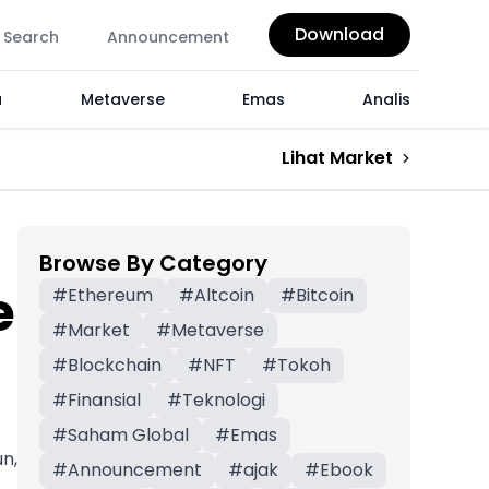
Download
Search
Announcement
a
Metaverse
Emas
Analis
Lihat Market
Browse By Category
e
#
Ethereum
#
Altcoin
#
Bitcoin
#
Market
#
Metaverse
#
Blockchain
#
NFT
#
Tokoh
#
Finansial
#
Teknologi
#
Saham Global
#
Emas
un,
#
Announcement
#
ajak
#
Ebook