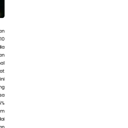
an
10
ia
an
al
at
ni
ng
sa
5%
am
ai
an