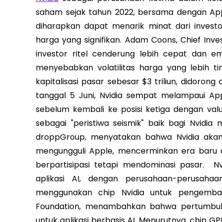
saham sejak tahun 2022, bersama dengan App
diharapkan dapat menarik minat dari investo
harga yang signifikan. Adam Coons, Chief Inv
investor ritel cenderung lebih cepat dan e
menyebabkan volatilitas harga yang lebih t
kapitalisasi pasar sebesar $3 triliun, didoron
tanggal 5 Juni, Nvidia sempat melampaui Ap
sebelum kembali ke posisi ketiga dengan valuas
sebagai "peristiwa seismik" baik bagi Nvidia
droppGroup, menyatakan bahwa Nvidia akan
mengungguli Apple, mencerminkan era baru 
berpartisipasi tetapi mendominasi pasar. N
aplikasi AI, dengan perusahaan-perusaha
menggunakan chip Nvidia untuk pengemba
Foundation, menambahkan bahwa pertumbuha
untuk aplikasi berbasis AI. Menurutnya, chip