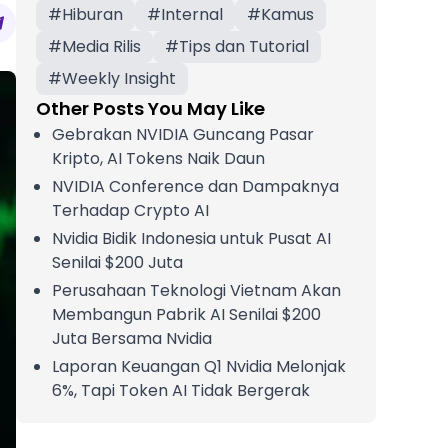
#
Hiburan
#
Internal
#
Kamus
#
Media Rilis
#
Tips dan Tutorial
#
Weekly Insight
Other Posts You May Like
Gebrakan NVIDIA Guncang Pasar
Kripto, AI Tokens Naik Daun
NVIDIA Conference dan Dampaknya
Terhadap Crypto AI
Nvidia Bidik Indonesia untuk Pusat AI
Senilai $200 Juta
Perusahaan Teknologi Vietnam Akan
Membangun Pabrik AI Senilai $200
Juta Bersama Nvidia
Laporan Keuangan Q1 Nvidia Melonjak
6%, Tapi Token AI Tidak Bergerak