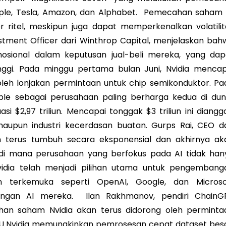
le, Tesla, Amazon, dan Alphabet. Pemecahan saham i
r ritel, meskipun juga dapat memperkenalkan volatilit
estment Officer dari Winthrop Capital, menjelaskan bah
mosional dalam keputusan jual-beli mereka, yang dap
inggi. Pada minggu pertama bulan Juni, Nvidia mencap
g oleh lonjakan permintaan untuk chip semikonduktor. Pa
ple sebagai perusahaan paling berharga kedua di duni
i $2,97 triliun. Mencapai tonggak $3 triliun ini diangg
 maupun industri kecerdasan buatan. Gurps Rai, CEO da
 terus tumbuh secara eksponensial dan akhirnya ak
di mana perusahaan yang berfokus pada AI tidak han
vidia telah menjadi pilihan utama untuk pengembang
an terkemuka seperti OpenAI, Google, dan Microso
ngan AI mereka. Ilan Rakhmanov, pendiri ChainG
n saham Nvidia akan terus didorong oleh perminta
 GPU Nvidia memungkinkan pemrosesan cepat dataset besa