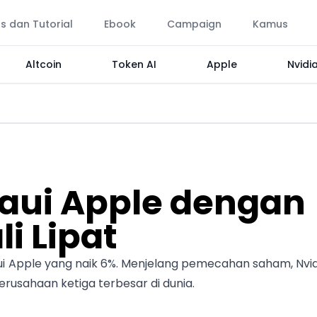
ps dan Tutorial
Ebook
Campaign
Kamus
Altcoin
Token AI
Apple
Nvidi
aui Apple dengan
i Lipat
aui Apple yang naik 6%. Menjelang pemecahan saham, Nvid
perusahaan ketiga terbesar di dunia.