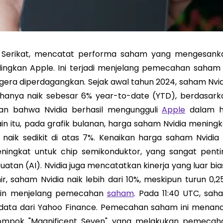
a Serikat, mencatat performa saham yang mengesank
ndingkan Apple. Ini terjadi menjelang pemecahan saham 
egera diperdagangkan. Sejak awal tahun 2024, saham Nvid
 hanya naik sebesar 6% year-to-date (YTD), berdasark
kan bahwa Nvidia berhasil mengungguli
Apple
dalam h
in itu, pada grafik bulanan, harga saham Nvidia meningk
ik sedikit di atas 7%. Kenaikan harga saham Nvidia i
ingkat untuk chip semikonduktor, yang sangat penti
an (AI). Nvidia juga mencatatkan kinerja yang luar bia
r, saham Nvidia naik lebih dari 10%, meskipun turun 0,2
nin menjelang pemecahan
saham
. Pada 11:40 UTC, sah
 data dari Yahoo Finance. Pemecahan saham ini menand
ompok "Magnificent Seven" yang melakukan pemecah