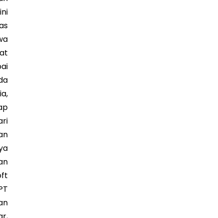
ni
as
wa
at
ai
da
a,
ap
ri
an
ya
an
ft
PT
an
r,