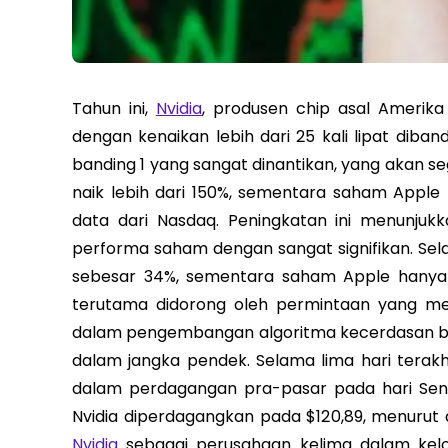
Tahun ini,
Nvidia
, produsen chip asal Amerik
dengan kenaikan lebih dari 25 kali lipat diba
banding 1 yang sangat dinantikan, yang akan s
naik lebih dari 150%, sementara saham Apple
data dari Nasdaq. Peningkatan ini menunjuk
performa saham dengan sangat signifikan. Sela
sebesar 34%, sementara saham Apple hanya na
terutama didorong oleh permintaan yang men
dalam pengembangan algoritma kecerdasan buat
dalam jangka pendek. Selama lima hari terakhi
dalam perdagangan pra-pasar pada hari Se
Nvidia diperdagangkan pada $120,89, menurut
Nvidia
sebagai perusahaan kelima dalam kel