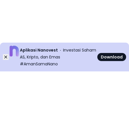
Aplikasi Nanovest
Investasi Saham
Dismiss
AS, Kripto, dan Emas
Download
#AmanSamaNano
©
2026
All rights reserved