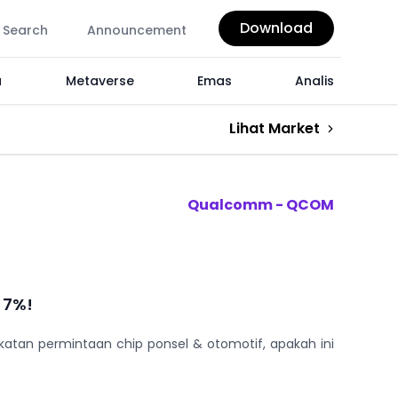
Download
Search
Announcement
a
Metaverse
Emas
Analis
Lihat Market
Qualcomm - QCOM
 7%!
tan permintaan chip ponsel & otomotif, apakah ini