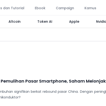
ps dan Tutorial
Ebook
Campaign
Kamus
Altcoin
Token AI
Apple
Nvidi
l Pemulihan Pasar Smartphone, Saham Melonjak
han signifikan berkat rebound pasar China. Dengan peningka
mikonduktor?