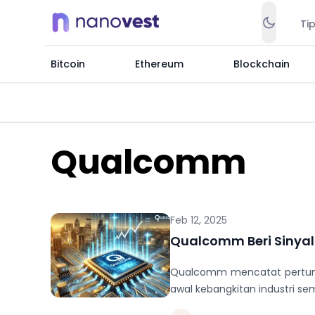
Ti
Bitcoin
Ethereum
Blockchain
Qualcomm
Feb 12, 2025
Qualcomm Beri Sinya
Qualcomm mencatat pertumbu
awal kebangkitan industri se