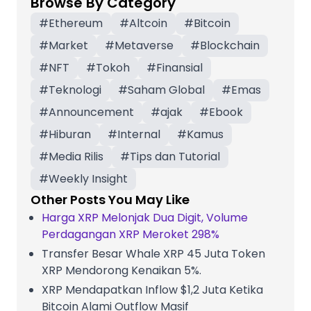
Browse By Category
#
Ethereum
#
Altcoin
#
Bitcoin
#
Market
#
Metaverse
#
Blockchain
#
NFT
#
Tokoh
#
Finansial
#
Teknologi
#
Saham Global
#
Emas
#
Announcement
#
ajak
#
Ebook
#
Hiburan
#
Internal
#
Kamus
#
Media Rilis
#
Tips dan Tutorial
#
Weekly Insight
Other Posts You May Like
Harga XRP Melonjak Dua Digit, Volume
Perdagangan XRP Meroket 298%
Transfer Besar Whale XRP 45 Juta Token
XRP Mendorong Kenaikan 5%.
XRP Mendapatkan Inflow $1,2 Juta Ketika
Bitcoin Alami Outflow Masif