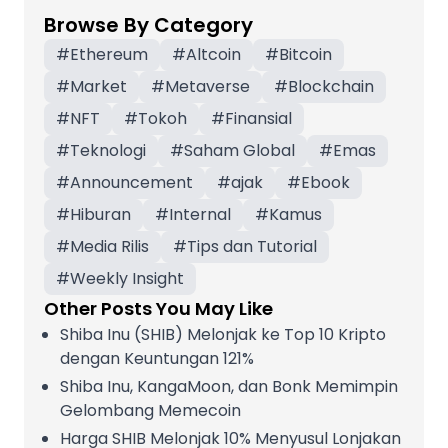
Browse By Category
#
Ethereum
#
Altcoin
#
Bitcoin
#
Market
#
Metaverse
#
Blockchain
#
NFT
#
Tokoh
#
Finansial
#
Teknologi
#
Saham Global
#
Emas
#
Announcement
#
ajak
#
Ebook
#
Hiburan
#
Internal
#
Kamus
#
Media Rilis
#
Tips dan Tutorial
#
Weekly Insight
Other Posts You May Like
Shiba Inu (SHIB) Melonjak ke Top 10 Kripto
dengan Keuntungan 121%
Shiba Inu, KangaMoon, dan Bonk Memimpin
Gelombang Memecoin
Harga SHIB Melonjak 10% Menyusul Lonjakan