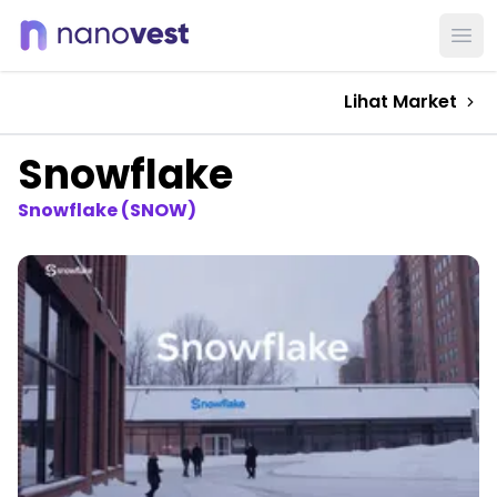
Ope
Lihat Market
Snowflake
Snowflake (SNOW)